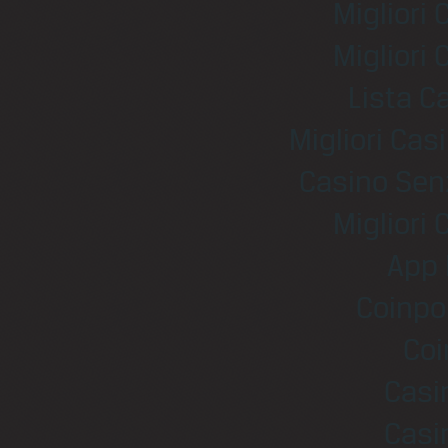
Migliori
Migliori
Lista 
Migliori Ca
Casino Sen
Migliori
App 
Coinpo
Coi
Casi
Casi