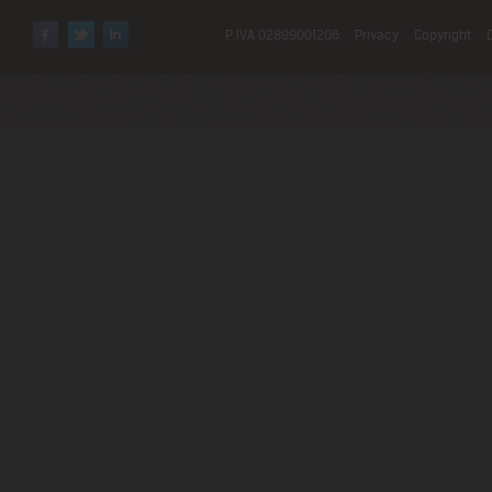
P.IVA 02899001206
Privacy
Copyright
Facebook
Twitter
LinkedIn