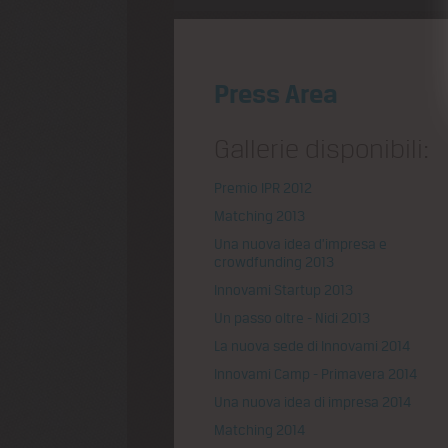
Press Area
Gallerie disponibili:
Premio IPR 2012
Matching 2013
Una nuova idea d’impresa e
crowdfunding 2013
Innovami Startup 2013
Un passo oltre - Nidi 2013
La nuova sede di Innovami 2014
Innovami Camp - Primavera 2014
Una nuova idea di impresa 2014
Matching 2014