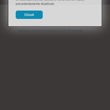
precedentemente disattivati.
Chiudi
Sei in:
Fotografie per la stampa
Galleria: Innovami Camp 2015: Matchng