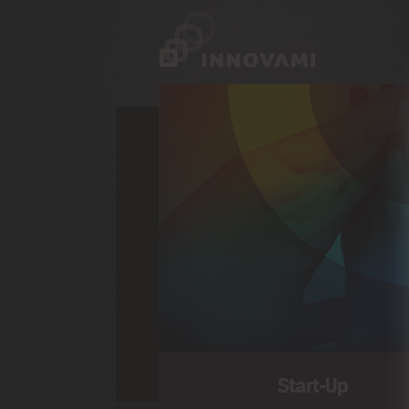
Start-Up