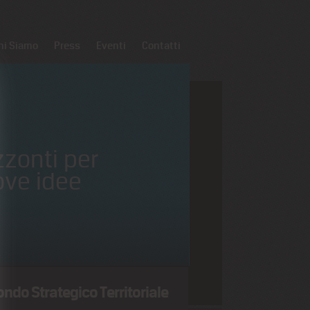
hi Siamo
Press
Eventi
Contatti
zzonti per
ve idee
ondo Strategico Territoriale