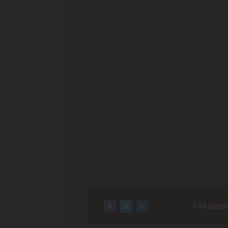
P.IVA 02899
Facebook
Twitter
LinkedIn