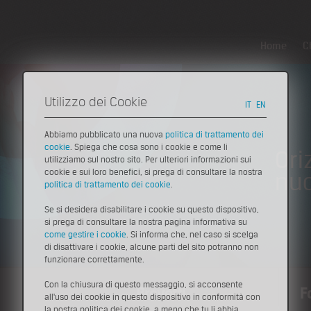
Home
C
Utilizzo dei Cookie
IT
EN
Abbiamo pubblicato una nuova
politica di trattamento dei
cookie
. Spiega che cosa sono i cookie e come li
Ori
utilizziamo sul nostro sito. Per ulteriori informazioni sui
cookie e sui loro benefici, si prega di consultare la nostra
nuo
politica di trattamento dei cookie
.
Se si desidera disabilitare i cookie su questo dispositivo,
si prega di consultare la nostra pagina informativa su
come gestire i cookie
. Si informa che, nel caso si scelga
di disattivare i cookie, alcune parti del sito potranno non
funzionare correttamente.
Con la chiusura di questo messaggio, si acconsente
Brevetti
F
all'uso dei cookie in questo dispositivo in conformità con
la nostra politica dei cookie, a meno che tu li abbia