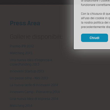
di disattivare i cooki
funzionare correttam
Con la chiusura di q
all'uso dei cookie in 
Press Area
Sei in:
Fotografie 
la nostra politica dei
precedentemente disa
Selezionare una
Gallerie disponibili:
Chiudi
Premio IPR 2012
Matching 2013
Una nuova idea d’impresa e
crowdfunding 2013
Innovami Startup 2013
Un passo oltre - Nidi 2013
La nuova sede di Innovami 2014
Innovami Camp - Primavera 2014
Una nuova idea di impresa 2014
Matching 2014