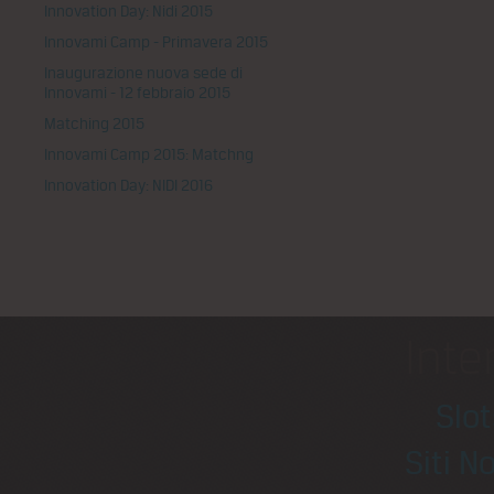
Innovation Day: Nidi 2015
Innovami Camp - Primavera 2015
Inaugurazione nuova sede di
Innovami - 12 febbraio 2015
Matching 2015
Innovami Camp 2015: Matchng
Innovation Day: NIDI 2016
Inte
Slo
Siti N