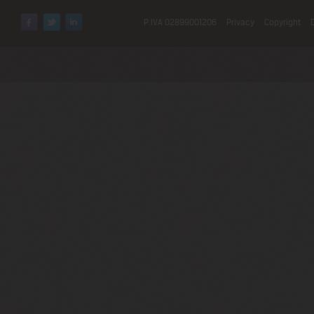
P.IVA 02899001206
Privacy
Copyright
Facebook
Twitter
LinkedIn