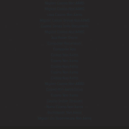
Migliori Casino Non AAMS
Migliori Casino Non AAMS
Lista Casino Non Aams
Migliori Casino Online Non AAMS
Casino Senza Invio Documenti
Migliori Casino Non AAMS
App Poker Online
Coinpoker Recensioni
Coinpoker App
Casino Non Aams
Casino Non Aams
Casino Non Aams
Casino Non Aams
Casino Non Aams
Migliori Casino Non AAMS
Casino Non Aams Sicuri
Casino Non Aams
Casino Online Stranieri
Nuovi Casino Non Aams
Bookmaker Non Aams
Migliori Siti Scommesse Non Aams