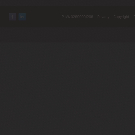
P.IVA 02899001206
Privacy
Copyright
Facebook
LinkedIn