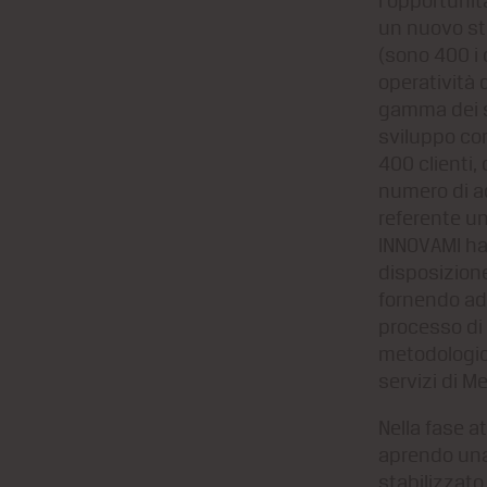
l’opportunit
un nuovo str
(sono 400 i c
operatività 
gamma dei se
sviluppo com
400 clienti,
numero di a
referente un
INNOVAMI ha 
disposizione
fornendo ade
processo di
metodologic
servizi di M
Nella fase a
aprendo una
stabilizzato