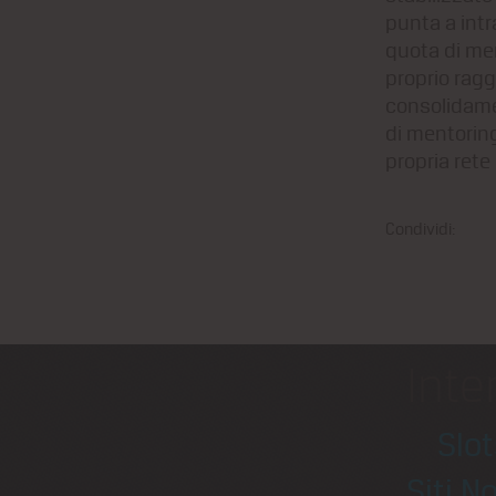
punta a int
quota di mer
proprio ragg
consolidamen
di mentoring
propria rete
Condividi:
Inte
Slo
Siti N