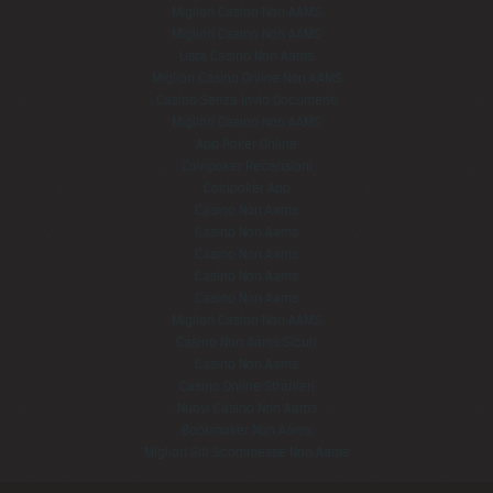
Migliori Casino Non AAMS
Migliori Casino Non AAMS
Lista Casino Non Aams
Migliori Casino Online Non AAMS
Casino Senza Invio Documenti
Migliori Casino Non AAMS
App Poker Online
Coinpoker Recensioni
Coinpoker App
Casino Non Aams
Casino Non Aams
Casino Non Aams
Casino Non Aams
Casino Non Aams
Migliori Casino Non AAMS
Casino Non Aams Sicuri
Casino Non Aams
Casino Online Stranieri
Nuovi Casino Non Aams
Bookmaker Non Aams
Migliori Siti Scommesse Non Aams