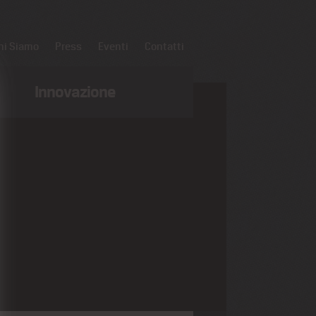
hi Siamo
Press
Eventi
Contatti
Innovazione
ess
e imprese incubate
elle spese di costituzione, delle spese di
e giuridico contrattuali, IPR, selezione del
o tecnico del prodotto/servizio), spese di